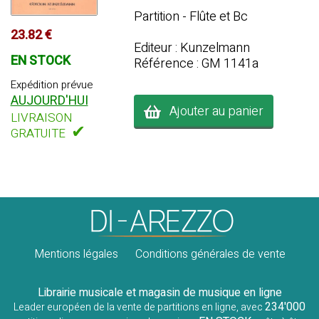
Partition - Flûte et Bc
23.82 €
Editeur : Kunzelmann
EN STOCK
Référence : GM 1141a
Expédition prévue
AUJOURD'HUI
Ajouter au panier
LIVRAISON
✔
GRATUITE
Mentions légales
Conditions générales de vente
Librairie musicale et magasin de musique en ligne
234'000
Leader européen de la vente de partitions en ligne, avec