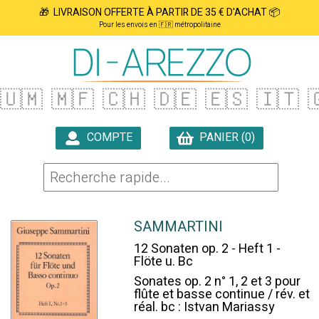
🎁 LIVRAISON OFFERTE À PARTIR DE 35 € D'ACHAT 📦
Pour les envois en 🇫🇷 métropolitaine
🇺🇲
🇲🇫
🇨🇭
🇩🇪
🇪🇸
🇮🇹

COMPTE
PANIER (0)

SAMMARTINI
12 Sonaten op. 2 - Heft 1 -
Flöte u. Bc
Sonates op. 2 n° 1, 2 et 3 pour
flûte et basse continue / rév. et
réal. bc : Istvan Mariassy