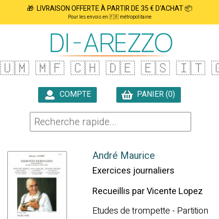
🎁 LIVRAISON OFFERTE À PARTIR DE 35 € D'ACHAT 📦
Pour les envois en 🇫🇷 métropolitaine
🇺🇲
🇲🇫
🇨🇭
🇩🇪
🇪🇸
🇮🇹

COMPTE
PANIER (0)

André Maurice
Exercices journaliers
Recueillis par Vicente Lopez
Etudes de trompette - Partition