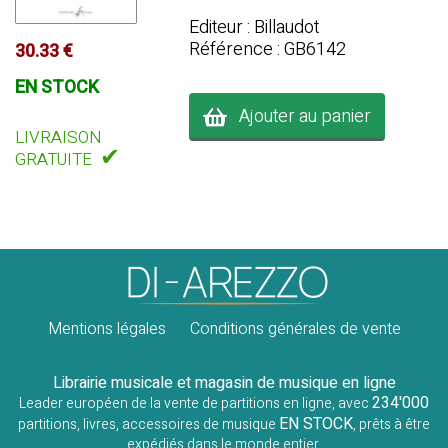
Editeur : Billaudot
Référence : GB6142
30.33 €
EN STOCK
Ajouter au panier
LIVRAISON
✔
GRATUITE
Mentions légales
Conditions générales de vente
Librairie musicale et magasin de musique en ligne
234'000
Leader européen de la vente de partitions en ligne, avec
EN STOCK
partitions, livres, accessoires de musique
, prêts à être
expédiés dans le monde entier.