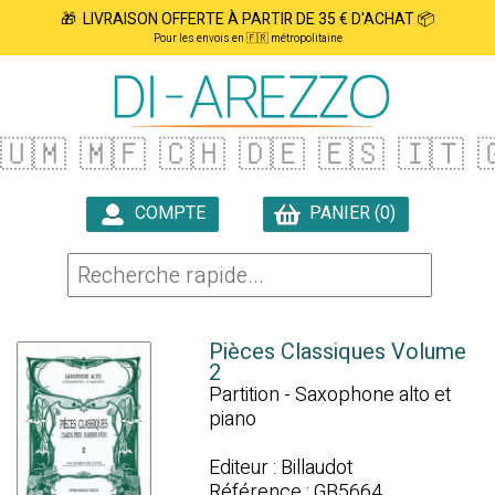
🎁 LIVRAISON OFFERTE À PARTIR DE 35 € D'ACHAT 📦
Pour les envois en 🇫🇷 métropolitaine
🇺🇲
🇲🇫
🇨🇭
🇩🇪
🇪🇸
🇮🇹

COMPTE
PANIER (0)

Pièces Classiques Volume
2
Partition - Saxophone alto et
piano
Editeur : Billaudot
Référence : GB5664