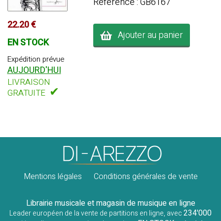
Référence : GB6167
22.20 €
Ajouter au panier
EN STOCK
Expédition prévue
AUJOURD'HUI
LIVRAISON
✔
GRATUITE
Mentions légales
Conditions générales de vente
Librairie musicale et magasin de musique en ligne
234'000
Leader européen de la vente de partitions en ligne, avec