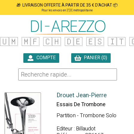
🎁 LIVRAISON OFFERTE À PARTIR DE 35 € D'ACHAT 📦
Pour les envois en 🇫🇷 métropolitaine
🇺🇲
🇲🇫
🇨🇭
🇩🇪
🇪🇸
🇮🇹

COMPTE
PANIER (0)

Drouet Jean-Pierre
Essais De Trombone
Partition - Trombone Solo
Editeur : Billaudot