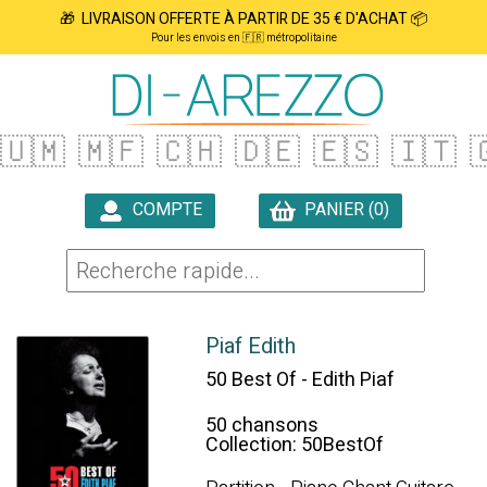
🎁 LIVRAISON OFFERTE À PARTIR DE 35 € D'ACHAT 📦
Pour les envois en 🇫🇷 métropolitaine
🇺🇲
🇲🇫
🇨🇭
🇩🇪
🇪🇸
🇮🇹

COMPTE
PANIER (0)

Piaf Edith
50 Best Of - Edith Piaf
50 chansons
Collection: 50BestOf