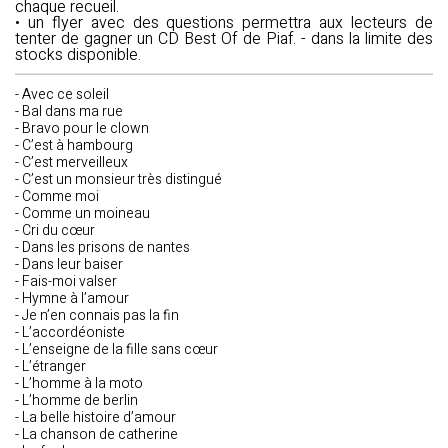
chaque recueil.
• un flyer avec des questions permettra aux lecteurs de
tenter de gagner un CD Best Of de Piaf. - dans la limite des
stocks disponible.
- Avec ce soleil
- Bal dans ma rue
- Bravo pour le clown
- C’est à hambourg
- C’est merveilleux
- C’est un monsieur très distingué
- Comme moi
- Comme un moineau
- Cri du cœur
- Dans les prisons de nantes
- Dans leur baiser
- Fais-moi valser
- Hymne à l’amour
- Je n’en connais pas la fin
- L’accordéoniste
- L’enseigne de la fille sans cœur
- L’étranger
- L’homme à la moto
- L’homme de berlin
- La belle histoire d’amour
- La chanson de catherine