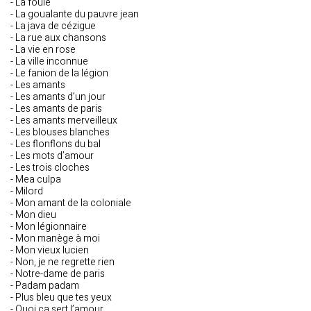
- La foule
- La goualante du pauvre jean
- La java de cézigue
- La rue aux chansons
- La vie en rose
- La ville inconnue
- Le fanion de la légion
- Les amants
- Les amants d’un jour
- Les amants de paris
- Les amants merveilleux
- Les blouses blanches
- Les flonflons du bal
- Les mots d’amour
- Les trois cloches
- Mea culpa
- Milord
- Mon amant de la coloniale
- Mon dieu
- Mon légionnaire
- Mon manège à moi
- Mon vieux lucien
- Non, je ne regrette rien
- Notre-dame de paris
- Padam padam
- Plus bleu que tes yeux
- Quoi ça sert l’amour