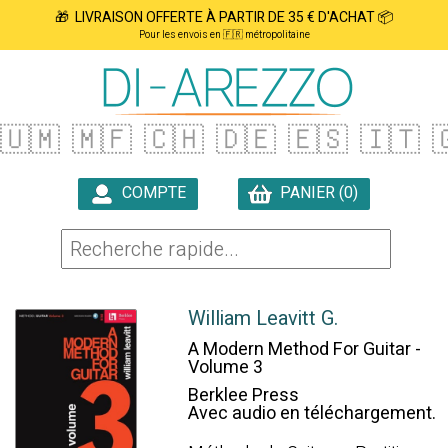
🎁 LIVRAISON OFFERTE À PARTIR DE 35 € D'ACHAT 📦
Pour les envois en 🇫🇷 métropolitaine
🇺🇲
🇲🇫
🇨🇭
🇩🇪
🇪🇸
🇮🇹

COMPTE
PANIER (0)

William Leavitt G.
A Modern Method For Guitar -
Volume 3
Berklee Press
Avec audio en téléchargement.