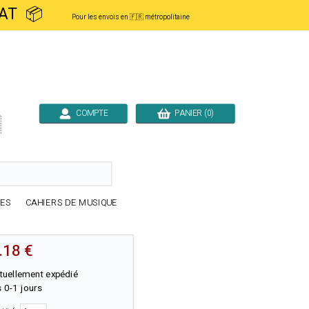
ACHAT 📦
Pour les envois en 🇫🇷 métropolitaine
COMPTE
PANIER (0)

RES
CAHIERS DE MUSIQUE
.18 €
tuellement expédié
 0-1 jours