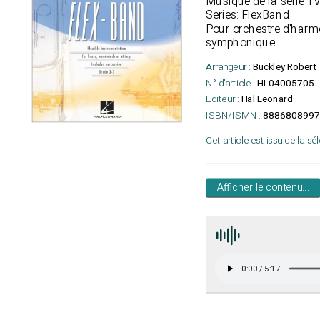
Musique de la série T
Series: FlexBand
Pour orchestre d'harmo
symphonique.
Arrangeur :
Buckley Robert
N° d'article :
HL04005705
Editeur :
Hal Leonard
ISBN/ISMN :
8886808997
Cet article est issu de la sé
Afficher le contenu...