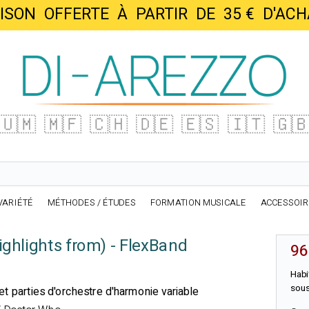
AISON OFFERTE À PARTIR DE 35 € D'
🇺🇲
🇲🇫
🇨🇭
🇩🇪
🇪🇸
🇮🇹
🇬
VARIÉTÉ
MÉTHODES / ÉTUDES
FORMATION MUSICALE
ACCESSOI
ghlights from) - FlexBand
96
Habi
sous
et parties d'orchestre d'harmonie variable