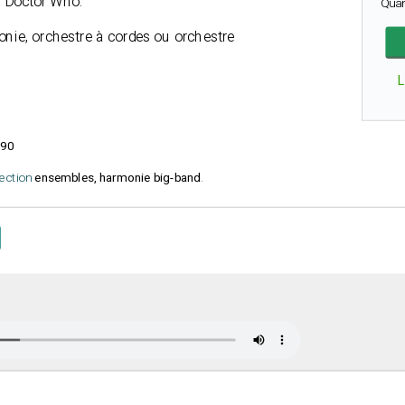
V
Doctor Who
.
Qua
nie, orchestre à cordes ou orchestre
90
lection
ensembles, harmonie big-band
.