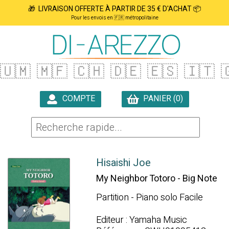
🎁 LIVRAISON OFFERTE À PARTIR DE 35 € D'ACHAT 📦
Pour les envois en 🇫🇷 métropolitaine
🇺🇲
🇲🇫
🇨🇭
🇩🇪
🇪🇸
🇮🇹

COMPTE
PANIER (0)

Hisaishi Joe
My Neighbor Totoro - Big Note
Partition - Piano solo Facile
Editeur : Yamaha Music