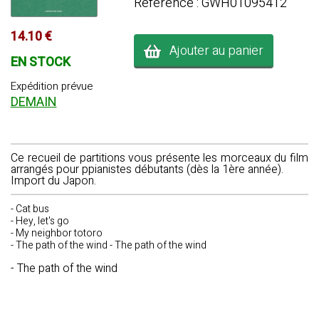
Référence : GWH01095412
14.10 €
Ajouter au panier
EN STOCK
Expédition prévue
DEMAIN
Ce recueil de partitions vous présente les morceaux du film
arrangés pour ppianistes débutants (dès la 1ère année).
Import du Japon.
- Cat bus
- Hey, let's go
- My neighbor totoro
- The path of the wind - The path of the wind
- The path of the wind