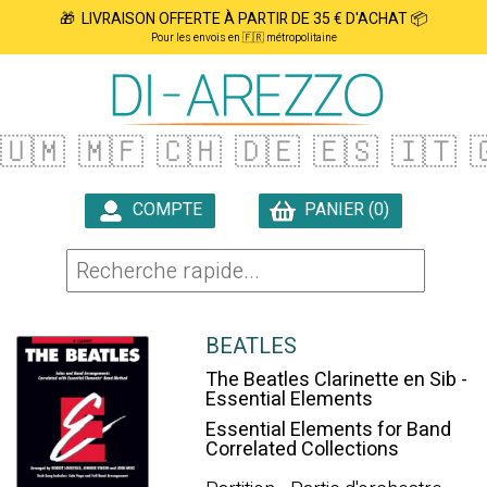
🎁 LIVRAISON OFFERTE À PARTIR DE 35 € D'ACHAT 📦
Pour les envois en 🇫🇷 métropolitaine
🇺🇲
🇲🇫
🇨🇭
🇩🇪
🇪🇸
🇮🇹

COMPTE
PANIER (0)

BEATLES
The Beatles Clarinette en Sib -
Essential Elements
Essential Elements for Band
Correlated Collections