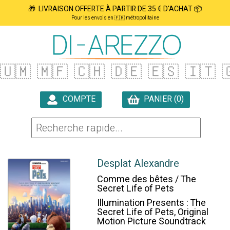
🎁 LIVRAISON OFFERTE À PARTIR DE 35 € D'ACHAT 📦
Pour les envois en 🇫🇷 métropolitaine
🇺🇲
🇲🇫
🇨🇭
🇩🇪
🇪🇸
🇮🇹

COMPTE
PANIER (0)

Desplat Alexandre
Comme des bêtes / The
Secret Life of Pets
Illumination Presents : The
Secret Life of Pets, Original
Motion Picture Soundtrack