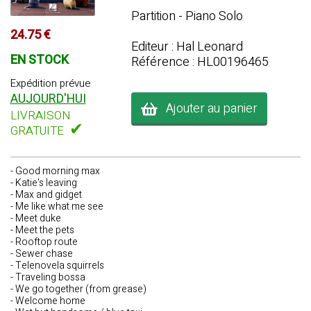
Partition - Piano Solo
24.75 €
Editeur : Hal Leonard
EN STOCK
Référence : HL00196465
Expédition prévue
AUJOURD'HUI
Ajouter au panier
LIVRAISON
✔
GRATUITE
- Good morning max
- Katie's leaving
- Max and gidget
- Me like what me see
- Meet duke
- Meet the pets
- Rooftop route
- Sewer chase
- Telenovela squirrels
- Traveling bossa
- We go together (from grease)
- Welcome home