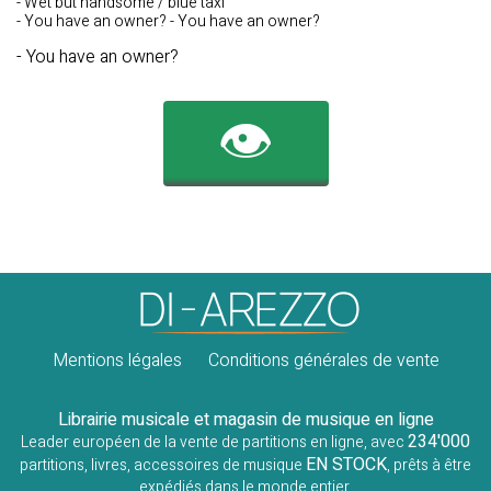
- Wet but handsome / blue taxi
- You have an owner? - You have an owner?
- You have an owner?
👁️
Mentions légales
Conditions générales de vente
Librairie musicale et magasin de musique en ligne
234'000
Leader européen de la vente de partitions en ligne, avec
EN STOCK
partitions, livres, accessoires de musique
, prêts à être
expédiés dans le monde entier.