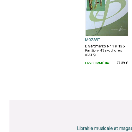
MOZART
Divertimento N° 1 K 136
Partition - 4 Saxophones
(SATB)
ENVOI IMMÉDIAT
27.39 €
Librairie musicale et maga