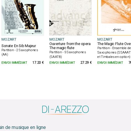
MOZART
MOZART
MOZART
Ouverture from the opera
The Magic Flute Ove
Sonate En Sib Majeur
The magic flute
Partition - Ensemble d
Partition - 2 Saxophones
Partition - 5 Saxophones
Saxophones (SSAAA
(AA)
(SAATB)
et Timbales en option)
ENVOI IMMÉDIAT
17.20 €
ENVOI IMMÉDIAT
27.29 €
ENVOI IMMÉDIAT
7
sin de musique en ligne