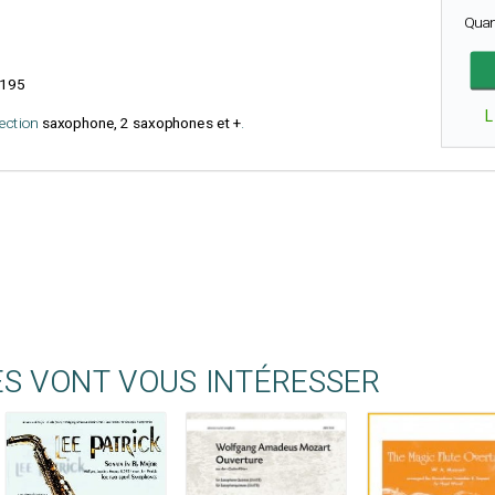
Quan
195
L
lection
saxophone, 2 saxophones et +
.
ES VONT VOUS INTÉRESSER