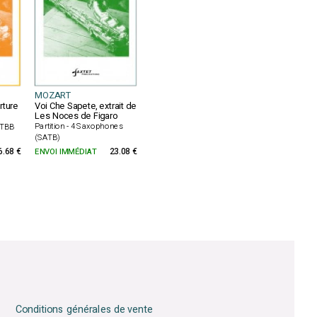
MOZART
rture
Voi Che Sapete, extrait de
Les Noces de Figaro
e
Partition - 4 Saxophones
TTBB
(SATB)
6.68 €
ENVOI IMMÉDIAT
23.08 €
Conditions générales de vente