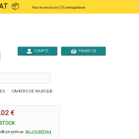
ACHAT 📦
Pour les envois en 🇫🇷 métropolitaine
COMPTE
PANIER (0)

RES
CAHIERS DE MUSIQUE
.02 €
 STOCK
dition prévue
AUJOURD'HUI