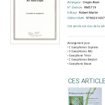
Arrangeur :
Crepin Alain
N° d'article :
RM5719
Editeur :
Robert Martin
ISBN/ISMN :
9790231057
Cet article est issu de la sé
Arrangement pour :
• 2 Saxophones Soprano
• 3 Saxophones Alto
• Saxophone Ténor
• 2 Saxophones Baryton
• Saxophone Basse
CES ARTICL