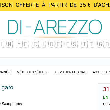
AISON OFFERTE À PARTIR DE 35 € D'
🇺🇲
🇲🇫
🇨🇭
🇩🇪
🇪🇸
🇮🇹
🇬
VARIÉTÉ
MÉTHODES / ÉTUDES
FORMATION MUSICALE
ACCESSOI
igaro
31
EN
de Saxophones
Expé