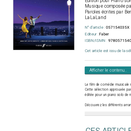
Edition pour Piano sol
Musique composée par
Paroles écrites par Be
LaLaLand
N° d'article :
057154035X
Editeur :
Faber
ISBN/ISMN :
978057154
Cet article est issu de la s
Afficher le contenu...
Le film de comédie musicale
Cette sélection approuvée par
éditée pour un piano solo de 
Découvrez les différents arr