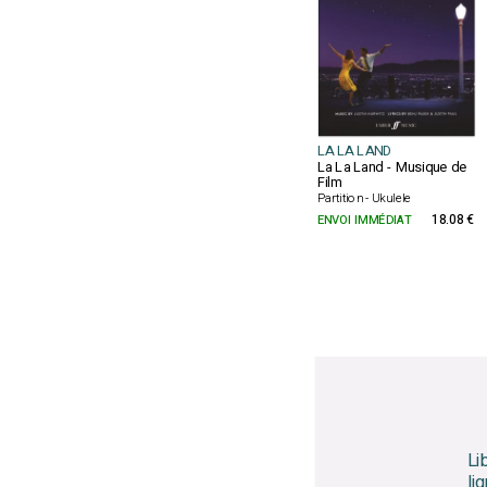
LA LA LAND
La La Land - Musique de
Film
Partition - Ukulele
ENVOI IMMÉDIAT
18.08 €
Li
li