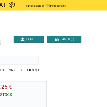
ACHAT 📦
Pour les envois en 🇫🇷 métropolitaine
COMPTE
PANIER (0)

RES
CAHIERS DE MUSIQUE
.25 €
 STOCK