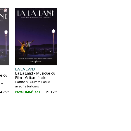
LA LA LAND
La La Land - Musique du
ue du
Film - Guitare facile
Partition - Guitare Facile
ant
avec Tablatures
4.75 €
ENVOI IMMÉDIAT
21.12 €