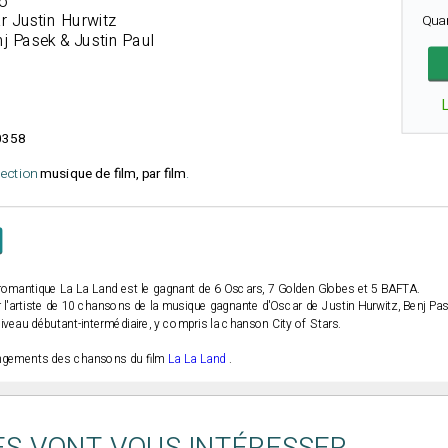
o
 Justin Hurwitz
Qua
nj Pasek & Justin Paul
0358
élection
musique de film, par film
.
 romantique
La La Land
est le gagnant de 6 Oscars, 7 Golden Globes et 5 BAFTA.
 l'artiste de 10 chansons de la musique gagnante d'Oscar de Justin Hurwitz, Benj Pas
niveau débutant-intermédiaire, y compris la chanson
City of Stars
.
angements des chansons du film
La La Land
.