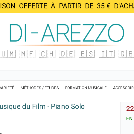
AISON OFFERTE À PARTIR DE 35 € D'
🇺🇲
🇲🇫
🇨🇭
🇩🇪
🇪🇸
🇮🇹
🇬
VARIÉTÉ
MÉTHODES / ÉTUDES
FORMATION MUSICALE
ACCESSOI
usique du Film - Piano Solo
22
EN