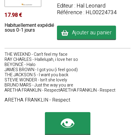
Editeur : Hal Leonard
Référence : HL00224734
17.98 €
Habituellement expédié
sous 0-1 jours
Ajouter au panier
THE WEEKND - Can't feel my face
RAY CHARLES - Hallelujah, i love her so
BEYONCÉ - Halo
JAMES BROWN - I got you (i feel good)
THE JACKSON 5 - I want you back
STEVIE WONDER - Isn't she lovely
BRUNO MARS - Just the way you are
ARETHA FRANKLIN - RespectARETHA FRANKLIN - Respect
ARETHA FRANKLIN - Respect
👁️