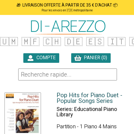
🎁 LIVRAISON OFFERTE À PARTIR DE 35 € D'ACHAT 📦
Pour les envois en 🇫🇷 métropolitaine
🇺🇲
🇲🇫
🇨🇭
🇩🇪
🇪🇸
🇮🇹

COMPTE
PANIER (0)

Pop Hits for Piano Duet -
Popular Songs Series
Series: Educational Piano
Library
Partition - 1 Piano 4 Mains