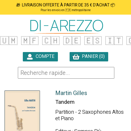
🎁 LIVRAISON OFFERTE À PARTIR DE 35 € D'ACHAT 📦
Pour les envois en 🇫🇷 métropolitaine
🇺🇲
🇲🇫
🇨🇭
🇩🇪
🇪🇸
🇮🇹

COMPTE
PANIER (0)

Martin Gilles
Tandem
Partition - 2 Saxophones Altos
et Piano