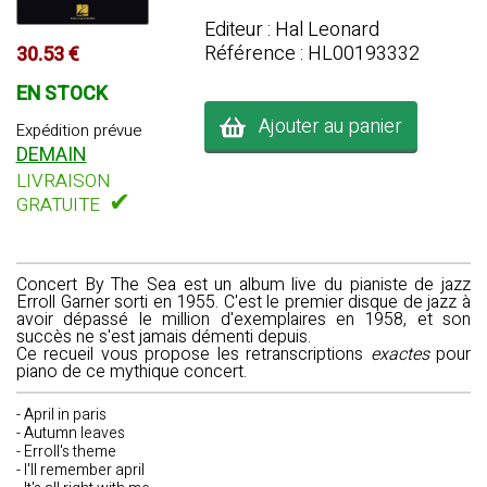
Editeur : Hal Leonard
Référence : HL00193332
30.53 €
EN STOCK
Ajouter au panier
Expédition prévue
DEMAIN
LIVRAISON
✔
GRATUITE
Concert By The Sea
est un album live du pianiste de jazz
Erroll Garner sorti en 1955. C'est le premier disque de jazz à
avoir dépassé le million d'exemplaires en 1958, et son
succès ne s'est jamais démenti depuis.
Ce recueil vous propose les retranscriptions
exactes
pour
piano de ce mythique concert.
- April in paris
- Autumn leaves
- Erroll's theme
- I'll remember april