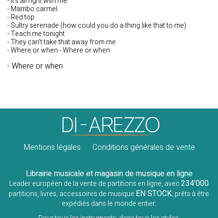
- It's all right with me
- Mambo carmel
- Red top
- Sultry serenade (how could you do a thing like that to me)
- Teach me tonight
- They can't take that away from me
- Where or when - Where or when
- Where or when
Mentions légales
Conditions générales de vente
Librairie musicale et magasin de musique en ligne
234'000
Leader européen de la vente de partitions en ligne, avec
EN STOCK
partitions, livres, accessoires de musique
, prêts à être
expédiés dans le monde entier.