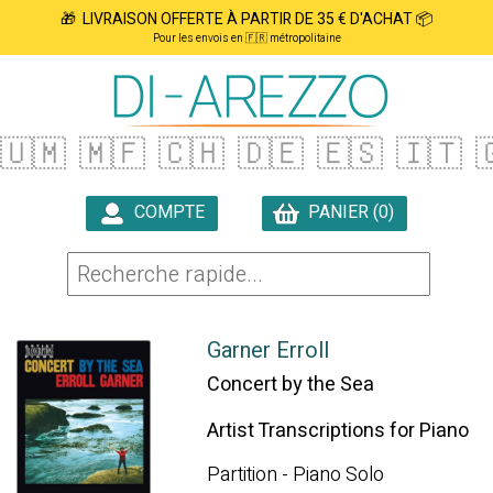
🎁 LIVRAISON OFFERTE À PARTIR DE 35 € D'ACHAT 📦
Pour les envois en 🇫🇷 métropolitaine
🇺🇲
🇲🇫
🇨🇭
🇩🇪
🇪🇸
🇮🇹

COMPTE
PANIER (0)

Garner Erroll
Concert by the Sea
Artist Transcriptions for Piano
Partition - Piano Solo