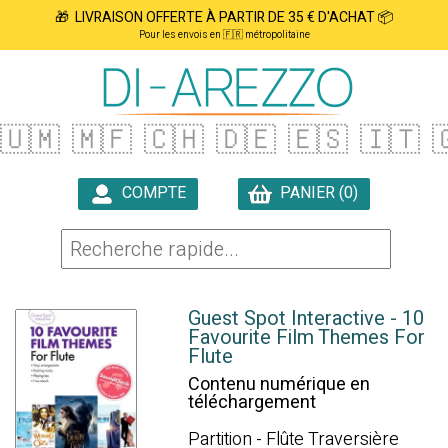
🎁 LIVRAISON OFFERTE À PARTIR DE 35 € D'ACHAT 📦
Pour les envois en 🇫🇷 métropolitaine
🇺🇲
🇲🇫
🇨🇭
🇩🇪
🇪🇸
🇮🇹

COMPTE
PANIER (0)

Guest Spot Interactive - 10
Favourite Film Themes For
Flute
Contenu numérique en
téléchargement
Partition - Flûte Traversière