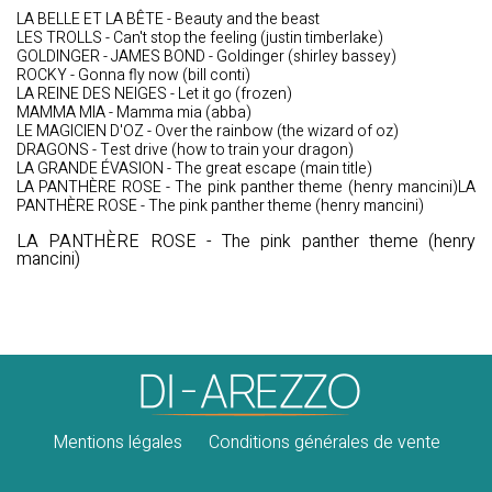
LA BELLE ET LA BÊTE - Beauty and the beast
LES TROLLS - Can't stop the feeling (justin timberlake)
GOLDINGER - JAMES BOND - Goldinger (shirley bassey)
ROCKY - Gonna fly now (bill conti)
LA REINE DES NEIGES - Let it go (frozen)
MAMMA MIA - Mamma mia (abba)
LE MAGICIEN D'OZ - Over the rainbow (the wizard of oz)
DRAGONS - Test drive (how to train your dragon)
LA GRANDE ÉVASION - The great escape (main title)
LA PANTHÈRE ROSE - The pink panther theme (henry mancini)LA
PANTHÈRE ROSE - The pink panther theme (henry mancini)
LA PANTHÈRE ROSE - The pink panther theme (henry
mancini)
Mentions légales
Conditions générales de vente