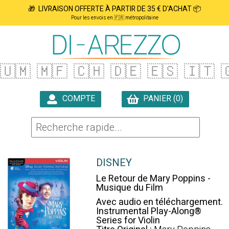
🎁 LIVRAISON OFFERTE À PARTIR DE 35 € D'ACHAT 📦
Pour les envois en 🇫🇷 métropolitaine
🇺🇲
🇲🇫
🇨🇭
🇩🇪
🇪🇸
🇮🇹

COMPTE
PANIER (0)

DISNEY
Le Retour de Mary Poppins -
Musique du Film
Avec audio en téléchargement.
Instrumental Play-Along®
Series for Violin