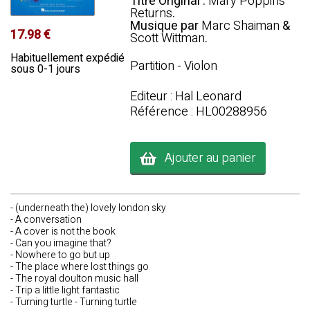
Titre Original :
Mary Poppins
Returns
.
Musique par
Marc Shaiman
&
17.98 €
Scott Wittman
.
Habituellement expédié
Partition - Violon
sous 0-1 jours
Editeur : Hal Leonard
Référence : HL00288956
Ajouter au panier
- (underneath the) lovely london sky
- A conversation
- A cover is not the book
- Can you imagine that?
- Nowhere to go but up
- The place where lost things go
- The royal doulton music hall
- Trip a little light fantastic
- Turning turtle - Turning turtle