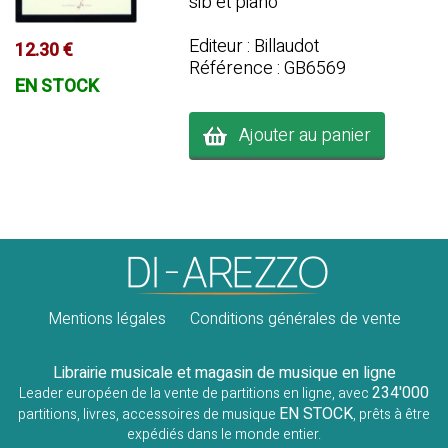
sib et piano
Editeur : Billaudot
12.30 €
Référence : GB6569
EN STOCK
Ajouter au panier
Mentions légales
Conditions générales de vente
Librairie musicale et magasin de musique en ligne
234'000
Leader européen de la vente de partitions en ligne, avec
EN STOCK
partitions, livres, accessoires de musique
, prêts à être
expédiés dans le monde entier.