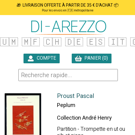
🎁 LIVRAISON OFFERTE À PARTIR DE 35 € D'ACHAT 📦
Pour les envois en 🇫🇷 métropolitaine
🇺🇲
🇲🇫
🇨🇭
🇩🇪
🇪🇸
🇮🇹

COMPTE
PANIER (0)

Proust Pascal
Peplum
Collection André Henry
Partition - Trompette en ut ou