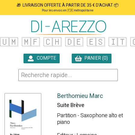
🎁 LIVRAISON OFFERTE À PARTIR DE 35 € D'ACHAT 📦
Pour les envois en 🇫🇷 métropolitaine
🇺🇲
🇲🇫
🇨🇭
🇩🇪
🇪🇸
🇮🇹

COMPTE
PANIER (0)

Berthomieu Marc
Suite Brève
Partition - Saxophone alto et
piano