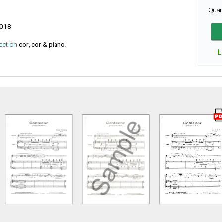
Quan
018
lection
cor, cor & piano
.
L