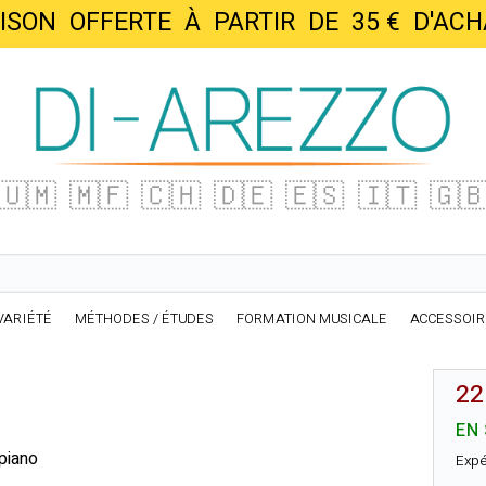
AISON OFFERTE À PARTIR DE 35 € D'
🇺🇲
🇲🇫
🇨🇭
🇩🇪
🇪🇸
🇮🇹
🇬
VARIÉTÉ
MÉTHODES / ÉTUDES
FORMATION MUSICALE
ACCESSOI
22
EN
 piano
Expé