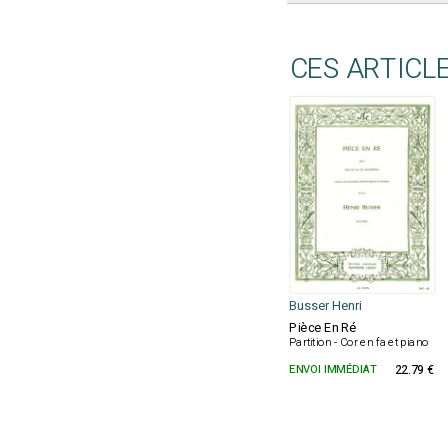
CES ARTICL
Busser Henri
Pièce En Ré
Partition - Cor en fa et piano
ENVOI IMMÉDIAT
22.79 €