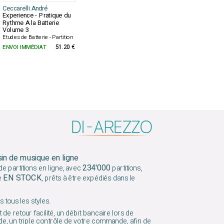
Ceccarelli André
Experience - Pratique du
Rythme A la Batterie
Volume 3
Etudes de Batterie - Partition
ENVOI IMMÉDIAT
51.20 €
sin de musique en ligne
234'000
e partitions en ligne, avec
partitions,
EN STOCK
e
, prêts à être expédiés dans le
 tous les styles.
 de retour facilité, un débit bancaire lors de
e, un triple contrôle de votre commande, afin de