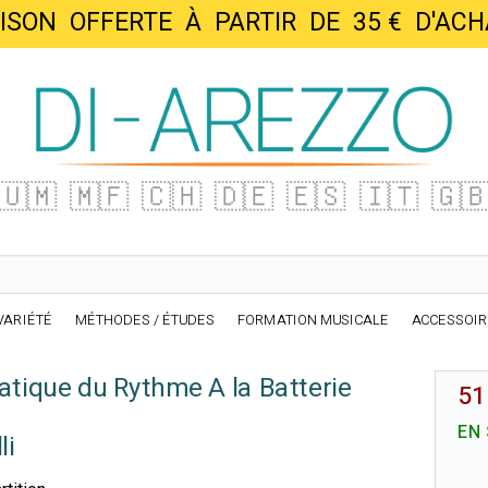
AISON OFFERTE À PARTIR DE 35 € D'
🇺🇲
🇲🇫
🇨🇭
🇩🇪
🇪🇸
🇮🇹
🇬
VARIÉTÉ
MÉTHODES / ÉTUDES
FORMATION MUSICALE
ACCESSOI
ratique du Rythme A la Batterie
51
EN
li