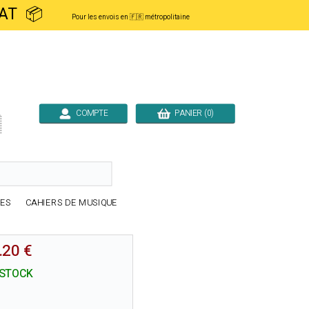
ACHAT 📦
Pour les envois en 🇫🇷 métropolitaine
COMPTE
PANIER (0)

RES
CAHIERS DE MUSIQUE
.20 €
 STOCK