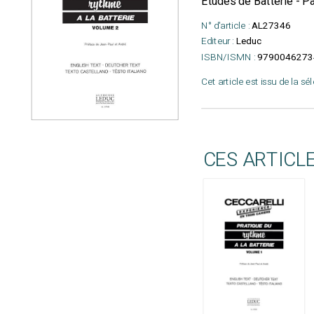
Etudes de Batterie - Pa
N° d'article :
AL27346
Editeur :
Leduc
ISBN/ISMN :
9790046273
Cet article est issu de la sé
CES ARTICL