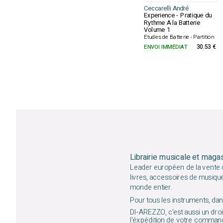
Ceccarelli André
Experience - Pratique du
Rythme A la Batterie
Volume 1
Etudes de Batterie - Partition
ENVOI IMMÉDIAT
30.53 €
Librairie musicale et maga
Leader européen de la vente d
livres, accessoires de musiqu
monde entier.
Pour tous les instruments, dans
DI-AREZZO, c'est aussi un droit
l'éxpédition de votre command