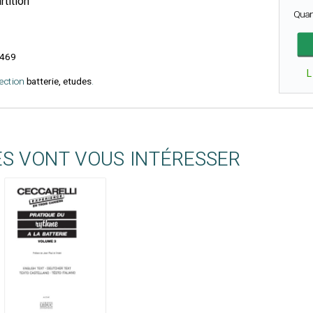
rtition
Quan
469
L
lection
batterie, etudes
.
ES VONT VOUS INTÉRESSER