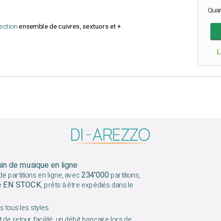
Qua
lection
ensemble de cuivres, sextuors et +
.
sin de musique en ligne
234'000
e partitions en ligne, avec
partitions,
EN STOCK
e
, prêts à être expédiés dans le
 tous les styles.
 de retour facilité, un débit bancaire lors de