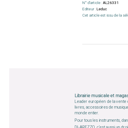
N° d'article :
AL26331
Editeur :
Leduc
Cet article est issu de la sé
Librairie musicale et maga
Leader européen de la vente d
livres, accessoires de musiqu
monde entier.
Pour tous les instruments, dans
DI-AREZZO, c'est aussi un droit