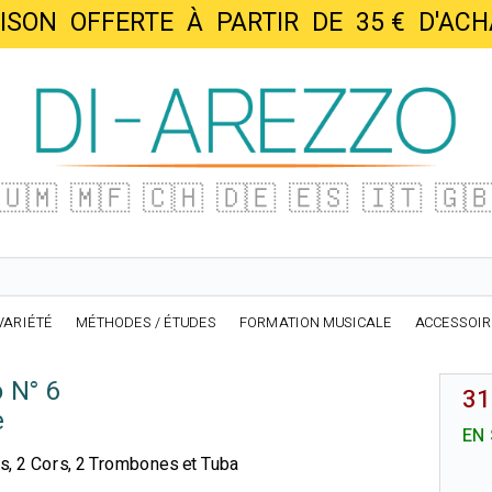
AISON OFFERTE À PARTIR DE 35 € D'
🇺🇲
🇲🇫
🇨🇭
🇩🇪
🇪🇸
🇮🇹
🇬
VARIÉTÉ
MÉTHODES / ÉTUDES
FORMATION MUSICALE
ACCESSOI
o N° 6
31
e
EN
es, 2 Cors, 2 Trombones et Tuba