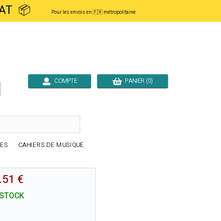
ACHAT 📦
Pour les envois en 🇫🇷 métropolitaine
COMPTE
PANIER (0)

RES
CAHIERS DE MUSIQUE
.51 €
 STOCK