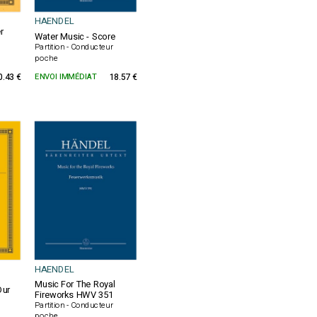
HAENDEL
r
Water Music - Score
Partition - Conducteur
poche
0.43 €
ENVOI IMMÉDIAT
18.57 €
HAENDEL
Music For The Royal
Dur
Fireworks HWV 351
Partition - Conducteur
poche