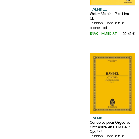
HAENDEL
Water Music - Partition +
CD
Partition - Conducteur
poche + cd
ENVOI IMMÉDIAT
20.43 €
HAENDEL
Concerto pour Orgue et
Orchestre en Fa Majeur
Op. 4/4
Partition - Conducteur