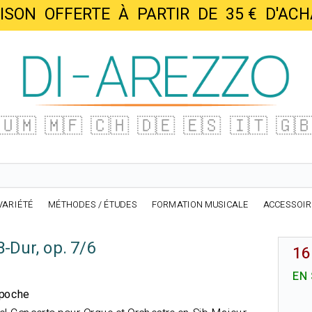
AISON OFFERTE À PARTIR DE 35 € D'
🇺🇲
🇲🇫
🇨🇭
🇩🇪
🇪🇸
🇮🇹
🇬
VARIÉTÉ
MÉTHODES / ÉTUDES
FORMATION MUSICALE
ACCESSOI
-Dur, op. 7/6
16
EN
 poche