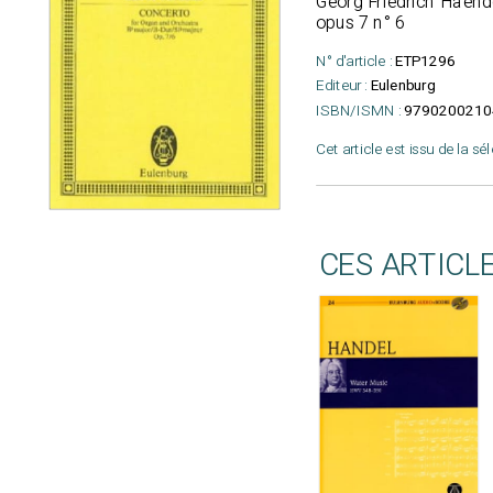
Georg Friedrich Haende
opus 7 n° 6
N° d'article :
ETP1296
Editeur :
Eulenburg
ISBN/ISMN :
9790200210
Cet article est issu de la sé
CES ARTICL