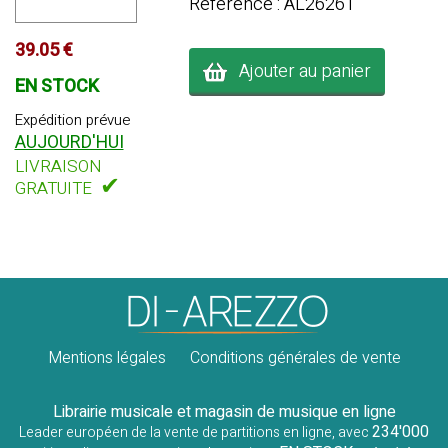
Référence : AL26261
39.05 €
Ajouter au panier
EN STOCK
Expédition prévue
AUJOURD'HUI
LIVRAISON
✔
GRATUITE
Mentions légales
Conditions générales de vente
Librairie musicale et magasin de musique en ligne
234'000
Leader européen de la vente de partitions en ligne, avec