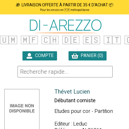
🎁 LIVRAISON OFFERTE À PARTIR DE 35 € D'ACHAT 📦
Pour les envois en 🇫🇷 métropolitaine
🇺🇲
🇲🇫
🇨🇭
🇩🇪
🇪🇸
🇮🇹

COMPTE
PANIER (0)

Thévet Lucien
Débutant corniste
Etudes pour cor - Partition
Editeur : Leduc