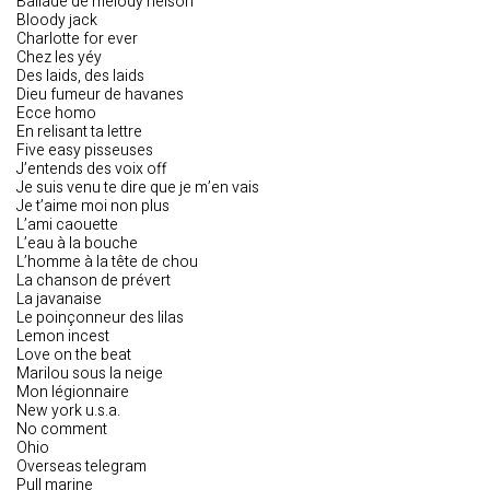
Ballade de melody nelson
Bloody jack
Charlotte for ever
Chez les yéy
Des laids, des laids
Dieu fumeur de havanes
Ecce homo
En relisant ta lettre
Five easy pisseuses
J’entends des voix off
Je suis venu te dire que je m’en vais
Je t’aime moi non plus
L’ami caouette
L’eau à la bouche
L’homme à la tête de chou
La chanson de prévert
La javanaise
Le poinçonneur des lilas
Lemon incest
Love on the beat
Marilou sous la neige
Mon légionnaire
New york u.s.a.
No comment
Ohio
Overseas telegram
Pull marine