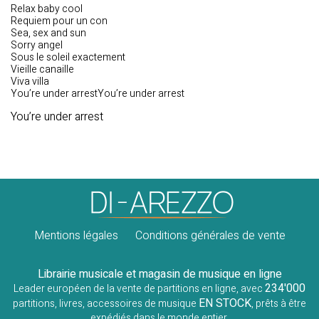
Relax baby cool
Requiem pour un con
Sea, sex and sun
Sorry angel
Sous le soleil exactement
Vieille canaille
Viva villa
You’re under arrestYou’re under arrest
You’re under arrest
Mentions légales
Conditions générales de vente
Librairie musicale et magasin de musique en ligne
234'000
Leader européen de la vente de partitions en ligne, avec
EN STOCK
partitions, livres, accessoires de musique
, prêts à être
expédiés dans le monde entier.