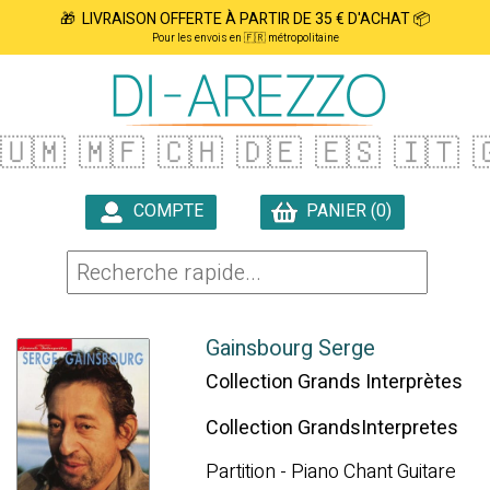
🎁 LIVRAISON OFFERTE À PARTIR DE 35 € D'ACHAT 📦
Pour les envois en 🇫🇷 métropolitaine
🇺🇲
🇲🇫
🇨🇭
🇩🇪
🇪🇸
🇮🇹

COMPTE
PANIER (0)

Gainsbourg Serge
Collection Grands Interprètes
Collection GrandsInterpretes
Partition - Piano Chant Guitare