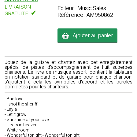
LIVRAISON
Editeur : Music Sales
✔
GRATUITE
Référence : AM950862
Ajouter au panier
Jouez de la guitare et chantez avec cet enregistrement
spécial de pistes d'accompagnement de huit superbes
chansons. Le livre de musique assorti contient la tablature
en notation standard et de guitare pour chaque chanson,
s'ajoutent à cela les symboles d'accord et les paroles
complètes pour les chanteurs.
- Bad love
- I shot the sheriff
- Layla
- Let it grow
- Sunshine of your love
- Tears in heaven
- White room
- Wonderful tonight - Wonderful tonight