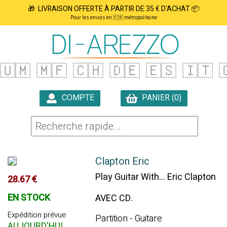
🎁 LIVRAISON OFFERTE À PARTIR DE 35 € D'ACHAT 📦
Pour les envois en 🇫🇷 métropolitaine
🇺🇲
🇲🇫
🇨🇭
🇩🇪
🇪🇸
🇮🇹

COMPTE
PANIER (0)

Clapton Eric
Play Guitar With... Eric Clapton
28.67 €
EN STOCK
AVEC CD.
Expédition prévue
Partition - Guitare
AUJOURD'HUI