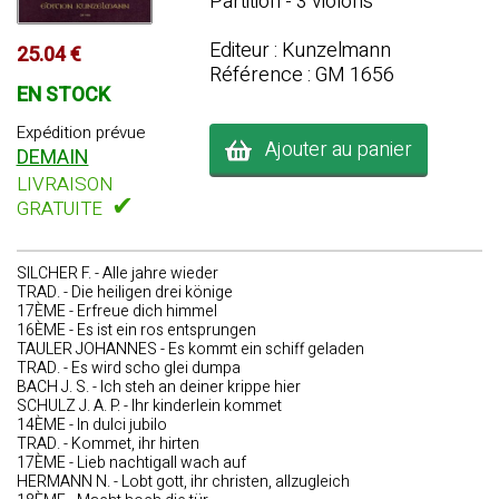
Partition - 3 violons
Editeur : Kunzelmann
25.04 €
Référence : GM 1656
EN STOCK
Expédition prévue
Ajouter au panier
DEMAIN
LIVRAISON
✔
GRATUITE
SILCHER F. - Alle jahre wieder
TRAD. - Die heiligen drei könige
17ÈME - Erfreue dich himmel
16ÈME - Es ist ein ros entsprungen
TAULER JOHANNES - Es kommt ein schiff geladen
TRAD. - Es wird scho glei dumpa
BACH J. S. - Ich steh an deiner krippe hier
SCHULZ J. A. P. - Ihr kinderlein kommet
14ÈME - In dulci jubilo
TRAD. - Kommet, ihr hirten
17ÈME - Lieb nachtigall wach auf
HERMANN N. - Lobt gott, ihr christen, allzugleich