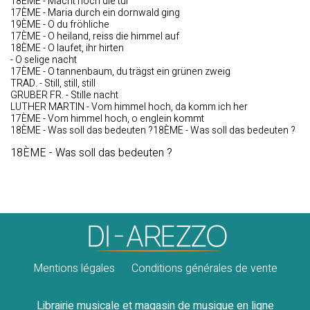
18ÈME - Macht hoch die tür
17ÈME - Maria durch ein dornwald ging
19ÈME - O du fröhliche
17ÈME - O heiland, reiss die himmel auf
18ÈME - O laufet, ihr hirten
- O selige nacht
17ÈME - O tannenbaum, du trägst ein grünen zweig
TRAD. - Still, still, still
GRUBER FR. - Stille nacht
LUTHER MARTIN - Vom himmel hoch, da komm ich her
17ÈME - Vom himmel hoch, o englein kommt
18ÈME - Was soll das bedeuten ?18ÈME - Was soll das bedeuten ?
18ÈME - Was soll das bedeuten ?
Mentions légales
Conditions générales de vente
Librairie musicale et magasin de musique en ligne