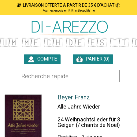
🎁 LIVRAISON OFFERTE À PARTIR DE 35 € D'ACHAT 📦
Pour les envois en 🇫🇷 métropolitaine
🇺🇲
🇲🇫
🇨🇭
🇩🇪
🇪🇸
🇮🇹

COMPTE
PANIER (0)

Beyer Franz
Alle Jahre Wieder
24 Weihnachtslieder für 3
Geigen (/ chants de Noël)