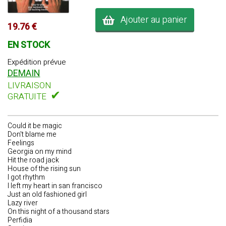
Ajouter au panier
19.76 €
EN STOCK
Expédition prévue
DEMAIN
LIVRAISON
✔
GRATUITE
Could it be magic
Don't blame me
Feelings
Georgia on my mind
Hit the road jack
House of the rising sun
I got rhythm
I left my heart in san francisco
Just an old fashioned girl
Lazy river
On this night of a thousand stars
Perfidia