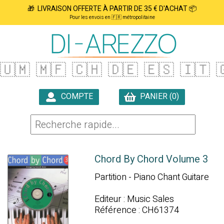
🎁 LIVRAISON OFFERTE À PARTIR DE 35 € D'ACHAT 📦
Pour les envois en 🇫🇷 métropolitaine
🇺🇲
🇲🇫
🇨🇭
🇩🇪
🇪🇸
🇮🇹

COMPTE
PANIER (0)

Chord By Chord Volume 3
Partition - Piano Chant Guitare
Editeur : Music Sales
Référence : CH61374