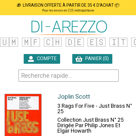
🎁 LIVRAISON OFFERTE À PARTIR DE 35 € D'ACHAT 📦
Pour les envois en 🇫🇷 métropolitaine
🇺🇲
🇲🇫
🇨🇭
🇩🇪
🇪🇸
🇮🇹

COMPTE
PANIER (0)

Joplin Scott
3 Rags For Five - Just Brass N°
25
Collection Just Brass N° 25
Dirigée Par Philip Jones Et
Elgar Howarth