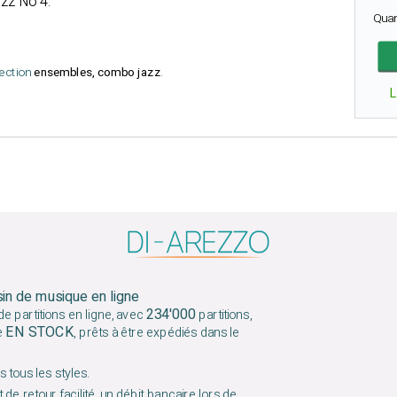
zz No 4.
Qua
lection
ensembles, combo jazz
.
sin de musique en ligne
234'000
e partitions en ligne, avec
partitions,
EN STOCK
e
, prêts à être expédiés dans le
 tous les styles.
 de retour facilité, un débit bancaire lors de