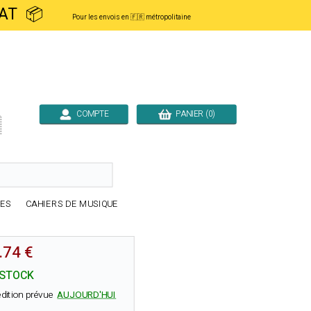
ACHAT 📦
Pour les envois en 🇫🇷 métropolitaine
COMPTE
PANIER (0)

RES
CAHIERS DE MUSIQUE
.74 €
 STOCK
dition prévue
AUJOURD'HUI