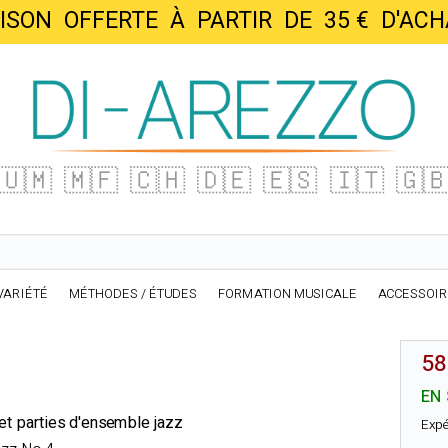
AISON OFFERTE À PARTIR DE 35 € D'
🇺🇲
🇲🇫
🇨🇭
🇩🇪
🇪🇸
🇮🇹
🇬
VARIÉTÉ
MÉTHODES / ÉTUDES
FORMATION MUSICALE
ACCESSOI
58
EN
 et parties d'ensemble jazz
Expé