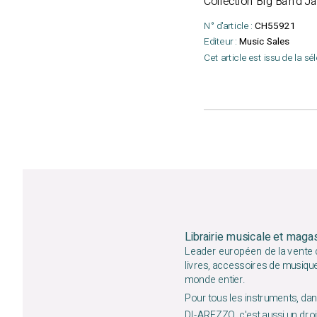
Collection Big Band Ja
N° d'article :
CH55921
Editeur :
Music Sales
Cet article est issu de la sé
Librairie musicale et maga
Leader européen de la vente d
livres, accessoires de musiqu
monde entier.
Pour tous les instruments, dans
DI-AREZZO, c'est aussi un droit