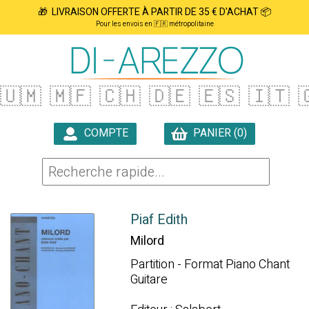
🎁 LIVRAISON OFFERTE À PARTIR DE 35 € D'ACHAT 📦
Pour les envois en 🇫🇷 métropolitaine
🇺🇲
🇲🇫
🇨🇭
🇩🇪
🇪🇸
🇮🇹

COMPTE
PANIER (0)

Piaf Edith
Milord
Partition - Format Piano Chant
Guitare