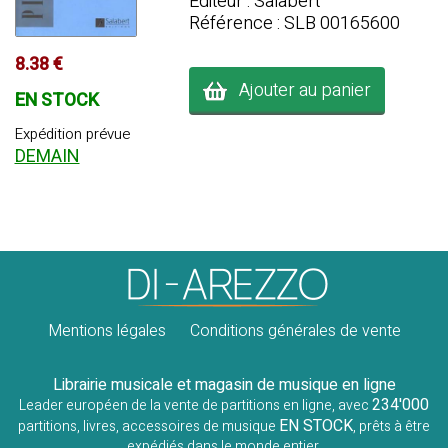
Editeur : Salabert
Référence : SLB 00165600
8.38 €
Ajouter au panier
EN STOCK
Expédition prévue
DEMAIN
Mentions légales
Conditions générales de vente
Librairie musicale et magasin de musique en ligne
234'000
Leader européen de la vente de partitions en ligne, avec
EN STOCK
partitions, livres, accessoires de musique
, prêts à être
expédiés dans le monde entier.