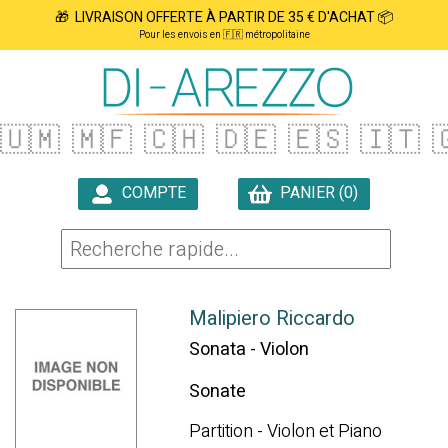
🎁 LIVRAISON OFFERTE À PARTIR DE 35 € D'ACHAT 📦
Pour les envois en 🇫🇷 métropolitaine
🇺🇲
🇲🇫
🇨🇭
🇩🇪
🇪🇸
🇮🇹

COMPTE
PANIER (0)

Malipiero Riccardo
Sonata - Violon
Sonate
Partition - Violon et Piano