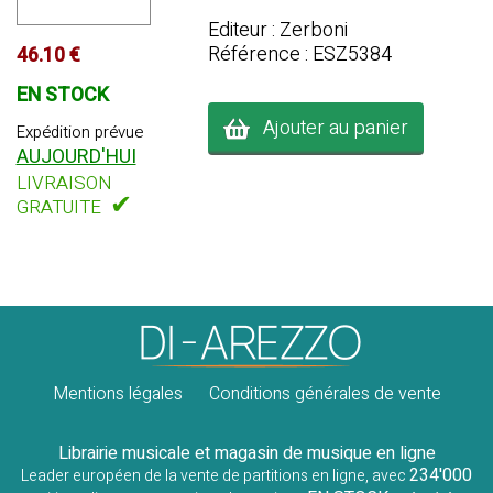
Editeur : Zerboni
Référence : ESZ5384
46.10 €
EN STOCK
Ajouter au panier
Expédition prévue
AUJOURD'HUI
LIVRAISON
✔
GRATUITE
Mentions légales
Conditions générales de vente
Librairie musicale et magasin de musique en ligne
234'000
Leader européen de la vente de partitions en ligne, avec