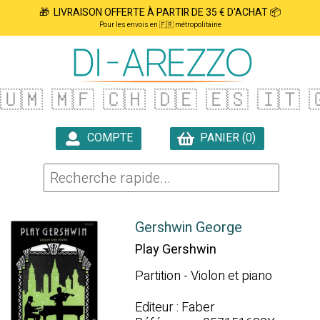
🎁 LIVRAISON OFFERTE À PARTIR DE 35 € D'ACHAT 📦
Pour les envois en 🇫🇷 métropolitaine
🇺🇲
🇲🇫
🇨🇭
🇩🇪
🇪🇸
🇮🇹

COMPTE
PANIER (0)

Gershwin George
Play Gershwin
Partition - Violon et piano
Editeur : Faber