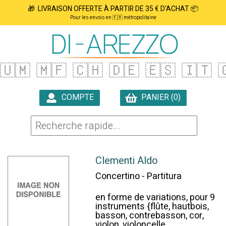
🎁 LIVRAISON OFFERTE À PARTIR DE 35 € D'ACHAT 📦
Pour les envois en 🇫🇷 métropolitaine
🇺🇲
🇲🇫
🇨🇭
🇩🇪
🇪🇸
🇮🇹

COMPTE
PANIER (0)

Clementi Aldo
Concertino - Partitura
en forme de variations, pour 9
instruments {flûte, hautbois,
basson, contrebasson, cor,
violon, violoncelle,