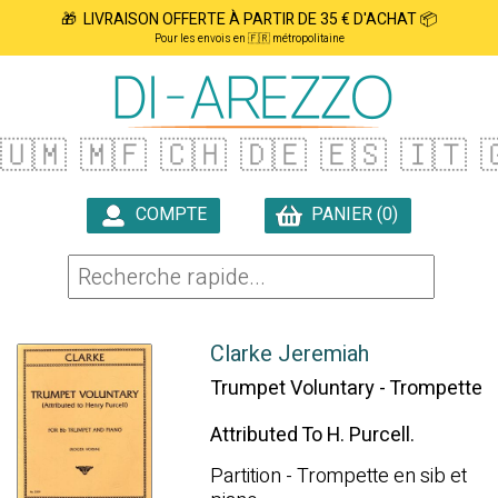
🎁 LIVRAISON OFFERTE À PARTIR DE 35 € D'ACHAT 📦
Pour les envois en 🇫🇷 métropolitaine
🇺🇲
🇲🇫
🇨🇭
🇩🇪
🇪🇸
🇮🇹

COMPTE
PANIER (0)

Clarke Jeremiah
Trumpet Voluntary - Trompette
Attributed To H. Purcell.
Partition - Trompette en sib et