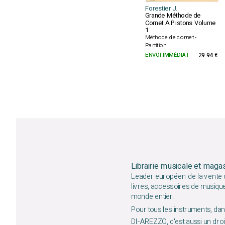
Forestier J.
Grande Méthode de
Cornet A Pistons Volume
1
Méthode de cornet -
Partition
ENVOI IMMÉDIAT
29.94 €
Librairie musicale et maga
Leader européen de la vente d
livres, accessoires de musiqu
monde entier.
Pour tous les instruments, dans
DI-AREZZO, c'est aussi un droit