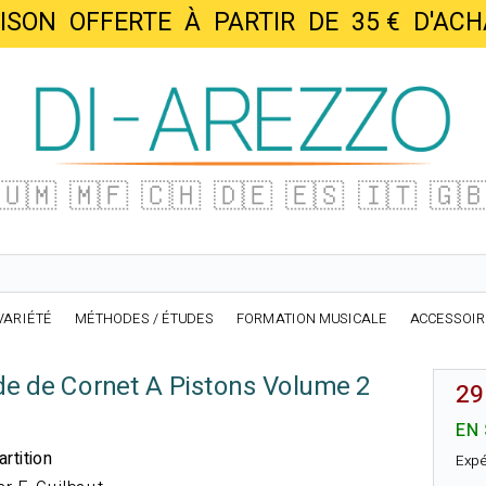
AISON OFFERTE À PARTIR DE 35 € D'
🇺🇲
🇲🇫
🇨🇭
🇩🇪
🇪🇸
🇮🇹
🇬
VARIÉTÉ
MÉTHODES / ÉTUDES
FORMATION MUSICALE
ACCESSOI
e de Cornet A Pistons Volume 2
29
EN
rtition
Expé