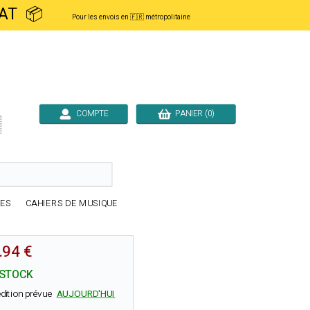
ACHAT 📦
Pour les envois en 🇫🇷 métropolitaine
COMPTE
PANIER (0)

RES
CAHIERS DE MUSIQUE
.94 €
 STOCK
dition prévue
AUJOURD'HUI