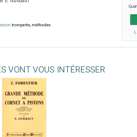
r E. Guilbaut
Quan
lection
trompette, méthodes
.
L
ES VONT VOUS INTÉRESSER