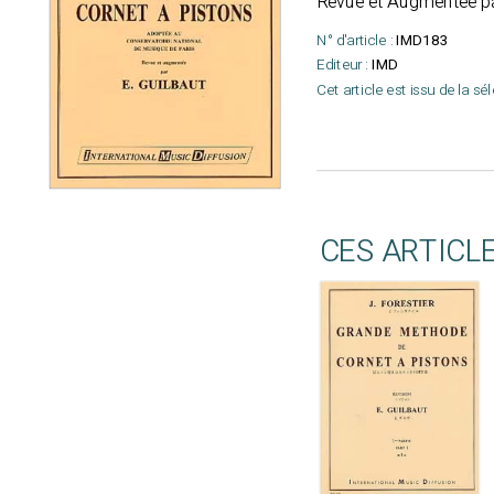
Revue et Augmentéé pa
N° d'article :
IMD183
Editeur :
IMD
Cet article est issu de la sé
CES ARTICL