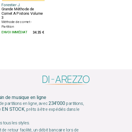
Forestier J.
Grande Méthode de
Cornet A Pistons Volume
3
Méthode de cornet -
Partition
ENVOI IMMÉDIAT
34.35 €
sin de musique en ligne
234'000
e partitions en ligne, avec
partitions,
EN STOCK
e
, prêts à être expédiés dans le
 tous les styles.
 de retour facilité, un débit bancaire lors de