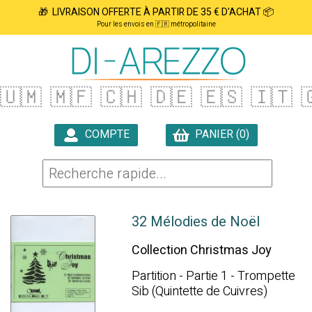
🎁 LIVRAISON OFFERTE À PARTIR DE 35 € D'ACHAT 📦
Pour les envois en 🇫🇷 métropolitaine
🇺🇲
🇲🇫
🇨🇭
🇩🇪
🇪🇸
🇮🇹

COMPTE
PANIER (0)

32 Mélodies de Noël
Collection Christmas Joy
Partition - Partie 1 - Trompette
Sib (Quintette de Cuivres)