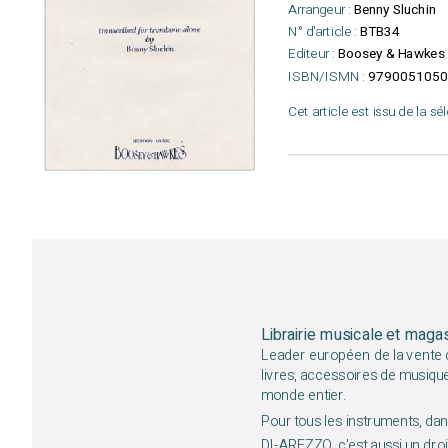
Arrangeur :
Benny Sluchin
N° d'article :
BTB34
Editeur :
Boosey & Hawkes
ISBN/ISMN :
9790051050
Cet article est issu de la sé
Librairie musicale et maga
Leader européen de la vente d
livres, accessoires de musiqu
monde entier.
Pour tous les instruments, dans
DI-AREZZO, c'est aussi un droit