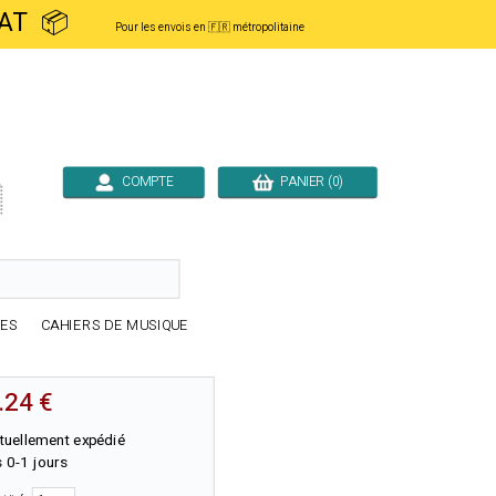
ACHAT 📦
Pour les envois en 🇫🇷 métropolitaine
COMPTE
PANIER (0)

RES
CAHIERS DE MUSIQUE
.24 €
tuellement expédié
 0-1 jours