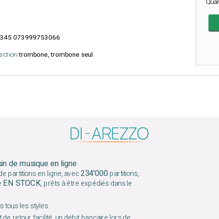
Qua
345 073999753066
lection
trombone, trombone seul
.
sin de musique en ligne
234'000
e partitions en ligne, avec
partitions,
EN STOCK
e
, prêts à être expédiés dans le
 tous les styles.
 de retour facilité, un débit bancaire lors de