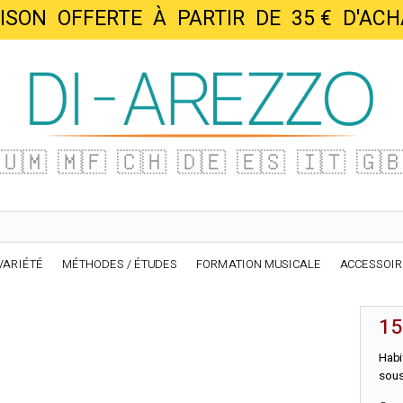
AISON OFFERTE À PARTIR DE 35 € D'
🇺🇲
🇲🇫
🇨🇭
🇩🇪
🇪🇸
🇮🇹
🇬
VARIÉTÉ
MÉTHODES / ÉTUDES
FORMATION MUSICALE
ACCESSOI
15
Habi
sous