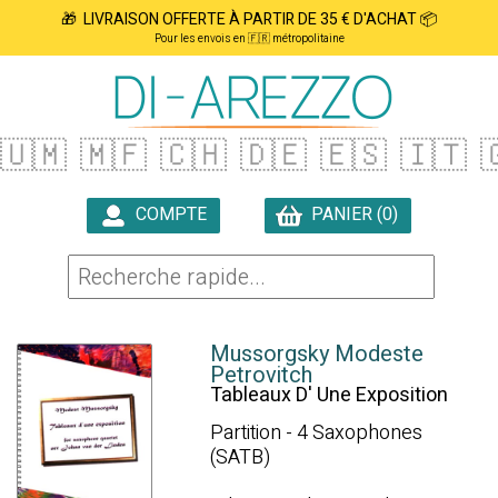
🎁 LIVRAISON OFFERTE À PARTIR DE 35 € D'ACHAT 📦
Pour les envois en 🇫🇷 métropolitaine
🇺🇲
🇲🇫
🇨🇭
🇩🇪
🇪🇸
🇮🇹

COMPTE
PANIER (0)

Mussorgsky Modeste
Petrovitch
Tableaux D' Une Exposition
Partition - 4 Saxophones
(SATB)