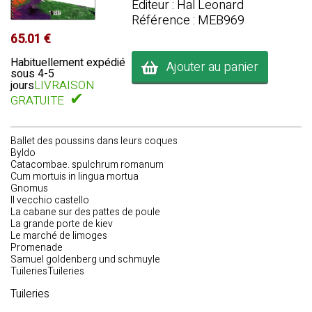
Editeur : Hal Leonard
Référence : MEB969
65.01 €
Habituellement expédié
Ajouter au panier
sous 4-5
LIVRAISON
jours
✔
GRATUITE
Ballet des poussins dans leurs coques
Byldo
Catacombae. spulchrum romanum
Cum mortuis in lingua mortua
Gnomus
Il vecchio castello
La cabane sur des pattes de poule
La grande porte de kiev
Le marché de limoges
Promenade
Samuel goldenberg und schmuyle
TuileriesTuileries
Tuileries