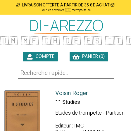
🎁 LIVRAISON OFFERTE À PARTIR DE 35 € D'ACHAT 📦
Pour les envois en 🇫🇷 métropolitaine
🇺🇲
🇲🇫
🇨🇭
🇩🇪
🇪🇸
🇮🇹

COMPTE
PANIER (0)

Voisin Roger
11 Studies
Etudes de trompette - Partition
Editeur : IMC