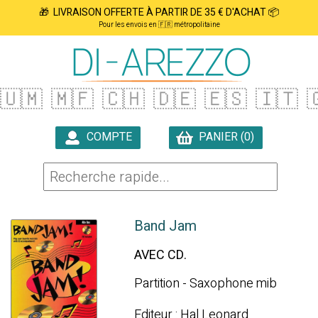
🎁 LIVRAISON OFFERTE À PARTIR DE 35 € D'ACHAT 📦
Pour les envois en 🇫🇷 métropolitaine
🇺🇲
🇲🇫
🇨🇭
🇩🇪
🇪🇸
🇮🇹

COMPTE
PANIER (0)

Band Jam
AVEC CD.
Partition - Saxophone mib
Editeur : Hal Leonard