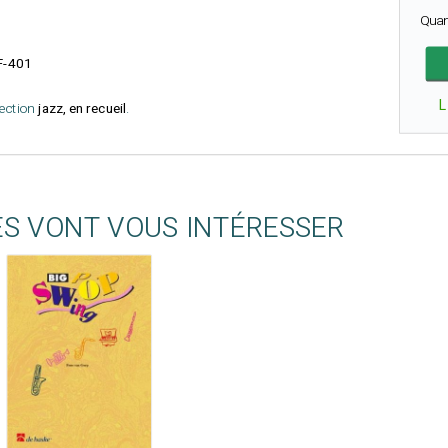
Quan
F-401
L
lection
jazz, en recueil
.
ES VONT VOUS INTÉRESSER