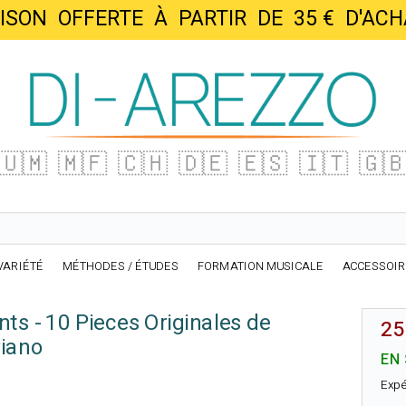
AISON OFFERTE À PARTIR DE 35 € D'
🇺🇲
🇲🇫
🇨🇭
🇩🇪
🇪🇸
🇮🇹
🇬
VARIÉTÉ
MÉTHODES / ÉTUDES
FORMATION MUSICALE
ACCESSOI
ts - 10 Pieces Originales de
25
Piano
EN
Expé