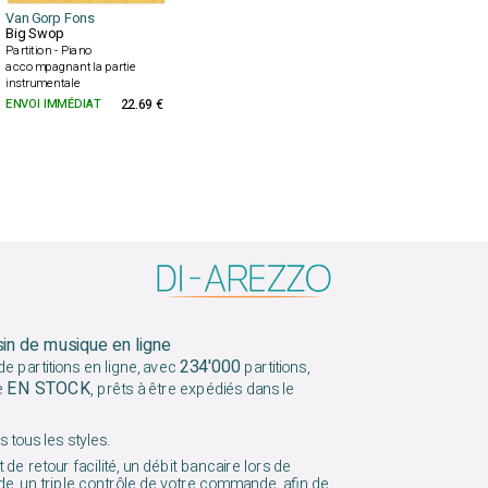
Van Gorp Fons
Big Swop
Partition - Piano
accompagnant la partie
instrumentale
ENVOI IMMÉDIAT
22.69 €
sin de musique en ligne
234'000
e partitions en ligne, avec
partitions,
EN STOCK
e
, prêts à être expédiés dans le
 tous les styles.
 de retour facilité, un débit bancaire lors de
e, un triple contrôle de votre commande, afin de