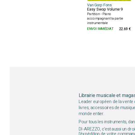
Van Gorp Fons
Easy Swop Volume 9
Partition - Piano
accompagnant la partie
instrumentale
ENVOI IMMÉDIAT
22.69 €
Librairie musicale et maga
Leader européen de la vente d
livres, accessoires de musiqu
monde entier.
Pour tous les instruments, dans
DI-AREZZO, c'est aussi un droit
l'éxpédition de votre command