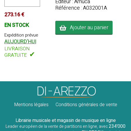
Editeur : Amuca
Référence : A032001A
273.16 €
EN STOCK
Ajouter au panier
Expédition prévue
AUJOURD'HUI
LIVRAISON
✔
GRATUITE
Mentions légales
Conditions générales de vente
Librairie musicale et magasin de musique en ligne
234'000
Leader européen de la vente de partitions en ligne, avec