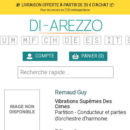
🎁 LIVRAISON OFFERTE À PARTIR DE 35 € D'ACHAT 📦
Pour les envois en 🇫🇷 métropolitaine
🇺🇲
🇲🇫
🇨🇭
🇩🇪
🇪🇸
🇮🇹

COMPTE
PANIER (0)

Remaud Guy
Vibrations Supêmes Des
Cimes
Partition - Conducteur et parties
d'orchestre d'harmonie