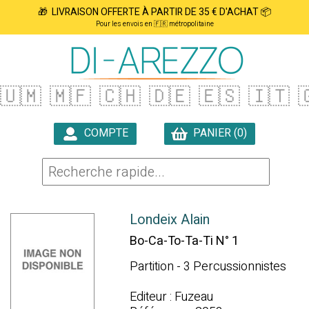
🎁 LIVRAISON OFFERTE À PARTIR DE 35 € D'ACHAT 📦
Pour les envois en 🇫🇷 métropolitaine
🇺🇲
🇲🇫
🇨🇭
🇩🇪
🇪🇸
🇮🇹

COMPTE
PANIER (0)

Londeix Alain
Bo-Ca-To-Ta-Ti N° 1
Partition - 3 Percussionnistes
Editeur : Fuzeau