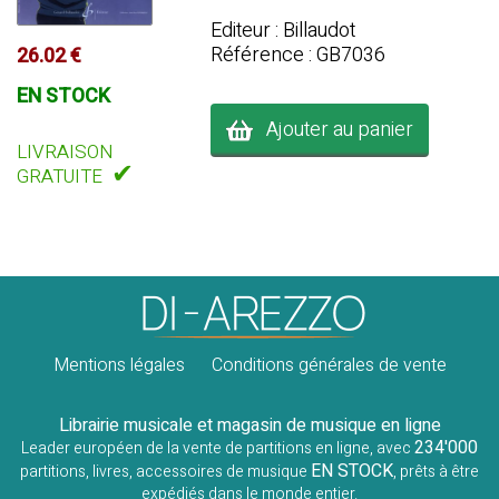
Editeur : Billaudot
Référence : GB7036
26.02 €
EN STOCK
Ajouter au panier
LIVRAISON
✔
GRATUITE
Mentions légales
Conditions générales de vente
Librairie musicale et magasin de musique en ligne
234'000
Leader européen de la vente de partitions en ligne, avec
EN STOCK
partitions, livres, accessoires de musique
, prêts à être
expédiés dans le monde entier.