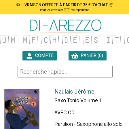
🎁 LIVRAISON OFFERTE À PARTIR DE 35 € D'ACHAT 📦
Pour les envois en 🇫🇷 métropolitaine
🇺🇲
🇲🇫
🇨🇭
🇩🇪
🇪🇸
🇮🇹

COMPTE
PANIER (0)

Naulais Jérôme
Saxo Tonic Volume 1
AVEC CD.
Partition - Saxophone alto solo