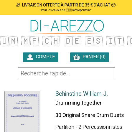
🎁 LIVRAISON OFFERTE À PARTIR DE 35 € D'ACHAT 📦
Pour les envois en 🇫🇷 métropolitaine
🇺🇲
🇲🇫
🇨🇭
🇩🇪
🇪🇸
🇮🇹

COMPTE
PANIER (0)

Schinstine William J.
Drumming Together
30 Original Snare Drum Duets
Partition - 2 Percussionnistes