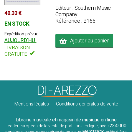
Editeur : Southern Music
40.33 €
Company
Référence : B165
EN STOCK
Expédition prévue
AUJOURD'HUI
Ajouter au panier
LIVRAISON
✔
GRATUITE
Mentions légales
Conditions générales de vente
Librairie musicale et magasin de musique en ligne
234'000
Leader européen de la vente de partitions en ligne, avec