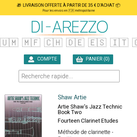
🎁 LIVRAISON OFFERTE À PARTIR DE 35 € D'ACHAT 📦
Pour les envois en 🇫🇷 métropolitaine
🇺🇲
🇲🇫
🇨🇭
🇩🇪
🇪🇸
🇮🇹

COMPTE
PANIER (0)

Shaw Artie
Artie Shaw's Jazz Technic
Book Two
Fourteen Clarinet Etudes
Méthode de clarinette -