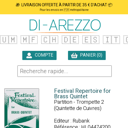
🎁 LIVRAISON OFFERTE À PARTIR DE 35 € D'ACHAT 📦
Pour les envois en 🇫🇷 métropolitaine
🇺🇲
🇲🇫
🇨🇭
🇩🇪
🇪🇸
🇮🇹

COMPTE
PANIER (0)

Festival Repertoire for
Brass Quintet
Partition - Trompette 2
(Quintette de Cuivres)
Editeur : Rubank
Référence : HL04474200