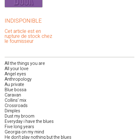
INDISPONIBLE
Cet article est en
rupture de stock chez
le fournisseur
All the things you are
All your love
Angel eyes
Anthropology
Au private
Blue bossa
Caravan
Collins' mix
Crossroads
Dimples
Dust my broom
Everyday i have the blues
Five long years
Georgia on my mind
He don't play nothing but the blues