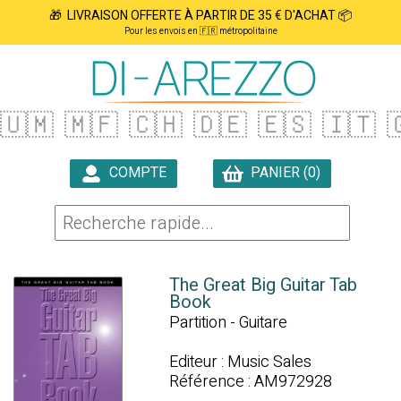
🎁 LIVRAISON OFFERTE À PARTIR DE 35 € D'ACHAT 📦
Pour les envois en 🇫🇷 métropolitaine
🇺🇲
🇲🇫
🇨🇭
🇩🇪
🇪🇸
🇮🇹

COMPTE
PANIER (0)

The Great Big Guitar Tab
Book
Partition - Guitare
Editeur : Music Sales
Référence : AM972928