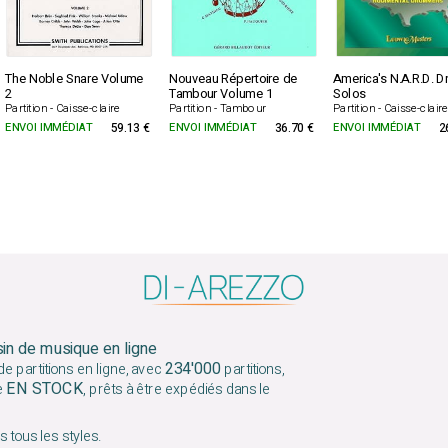
The Noble Snare Volume
Nouveau Répertoire de
America's N.A.R.D. 
2
Tambour Volume 1
Solos
Partition - Caisse-claire
Partition - Tambour
Partition - Caisse-clair
ENVOI IMMÉDIAT
59.13 €
ENVOI IMMÉDIAT
36.70 €
ENVOI IMMÉDIAT
2
sin de musique en ligne
234'000
e partitions en ligne, avec
partitions,
EN STOCK
e
, prêts à être expédiés dans le
 tous les styles.