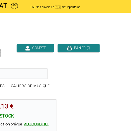
ACHAT 📦
Pour les envois en 🇫🇷 métropolitaine
COMPTE
PANIER (0)

RES
CAHIERS DE MUSIQUE
.13 €
 STOCK
dition prévue
AUJOURD'HUI