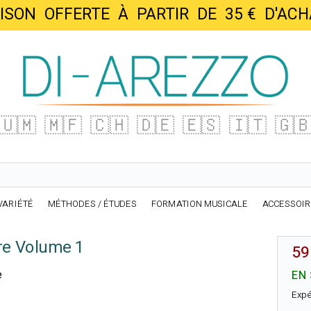
AISON OFFERTE À PARTIR DE 35 € D'
🇺🇲
🇲🇫
🇨🇭
🇩🇪
🇪🇸
🇮🇹
🇬
VARIÉTÉ
MÉTHODES / ÉTUDES
FORMATION MUSICALE
ACCESSOI
re Volume 1
59
e
EN
Expé