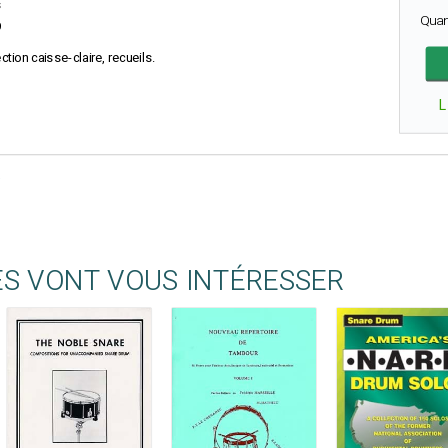
s
Quan
9
ction caisse-claire, recueils.
L
ES VONT VOUS INTÉRESSER